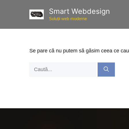
Sari
Smart Webdesign
la
conținut
Soluții web moderne
Se pare că nu putem să găsim ceea ce cauți
Caută
după: