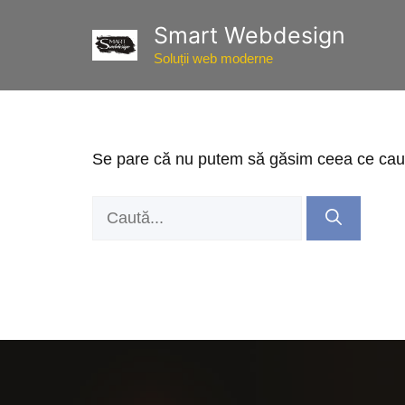
Sari
Smart Webdesign
la
conținut
Soluții web moderne
Se pare că nu putem să găsim ceea ce cauți
Caută
după: