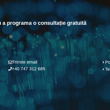
u a programa o consultație gratuită
Trimite email
Po
+40 747 312 685
Te